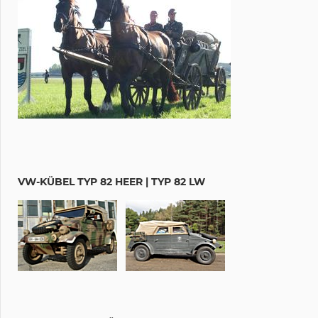
VW-KÜBEL TYP 82 HEER | TYP 82 LW