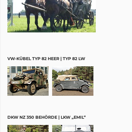
VW-KÜBEL TYP 82 HEER | TYP 82 LW
DKW NZ 350 BEHÖRDE | LKW „EMIL“