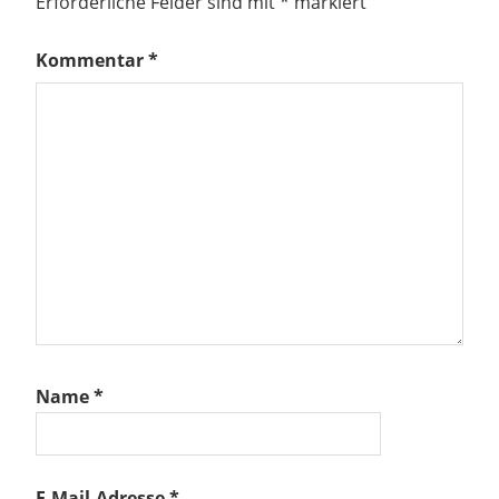
Erforderliche Felder sind mit
*
markiert
Kommentar
*
Name
*
E-Mail-Adresse
*