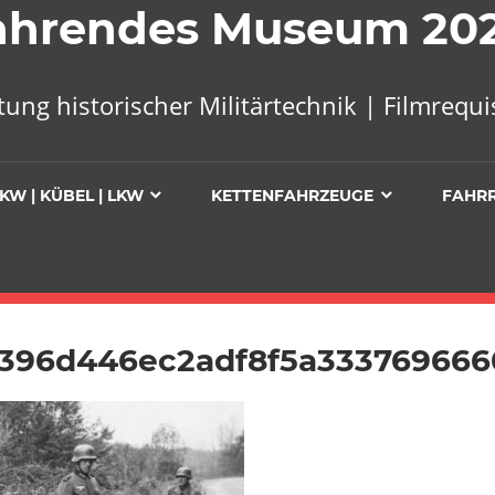
 Fahrendes Museum 20
tung historischer Militärtechnik | Filmreq
KW | KÜBEL | LKW
KETTENFAHRZEUGE
FAHR
1396d446ec2adf8f5a333769666