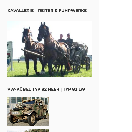
KAVALLERIE – REITER & FUHRWERKE
VW-KÜBEL TYP 82 HEER | TYP 82 LW