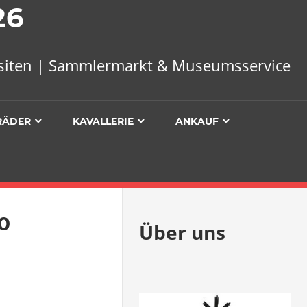
26
uisiten | Sammlermarkt & Museumsservice
RÄDER
KAVALLERIE
ANKAUF
0
Über uns