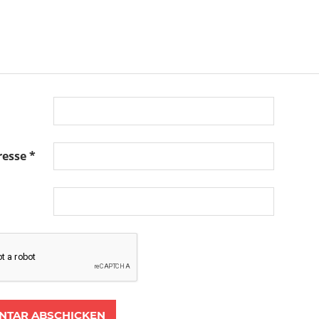
resse
*