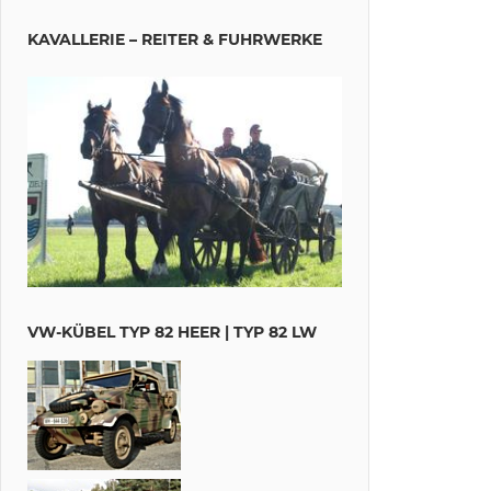
KAVALLERIE – REITER & FUHRWERKE
VW-KÜBEL TYP 82 HEER | TYP 82 LW