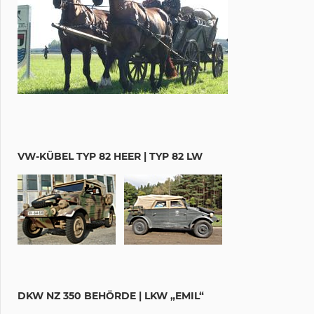
VW-KÜBEL TYP 82 HEER | TYP 82 LW
DKW NZ 350 BEHÖRDE | LKW „EMIL“