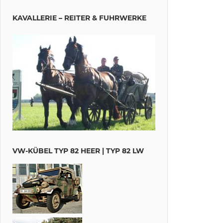
KAVALLERIE – REITER & FUHRWERKE
VW-KÜBEL TYP 82 HEER | TYP 82 LW