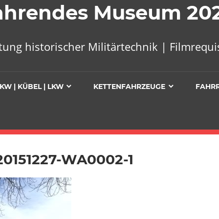
 Fahrendes Museum 20
tung historischer Militärtechnik | Filmreq
KW | KÜBEL | LKW
KETTENFAHRZEUGE
FAHR
20151227-WA0002-1