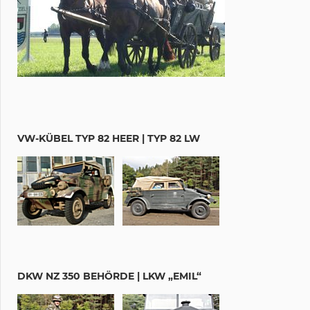
VW-KÜBEL TYP 82 HEER | TYP 82 LW
DKW NZ 350 BEHÖRDE | LKW „EMIL“