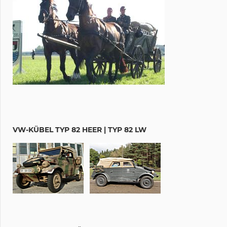
VW-KÜBEL TYP 82 HEER | TYP 82 LW