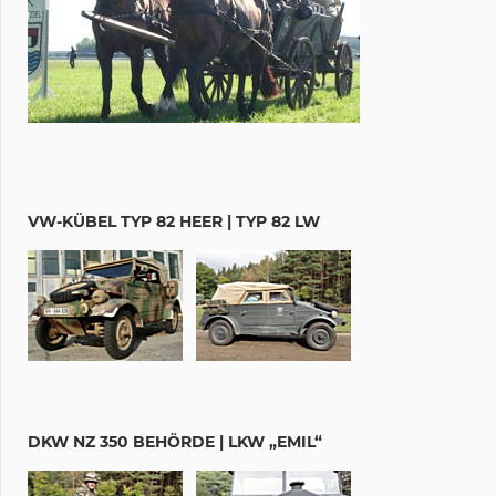
VW-KÜBEL TYP 82 HEER | TYP 82 LW
DKW NZ 350 BEHÖRDE | LKW „EMIL“