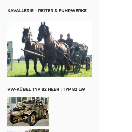
KAVALLERIE – REITER & FUHRWERKE
VW-KÜBEL TYP 82 HEER | TYP 82 LW