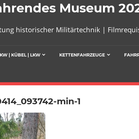
 Fahrendes Museum 20
tung historischer Militärtechnik | Filmreq
KW | KÜBEL | LKW
KETTENFAHRZEUGE
FAHR
0414_093742-min-1