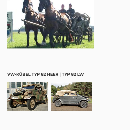
VW-KÜBEL TYP 82 HEER | TYP 82 LW