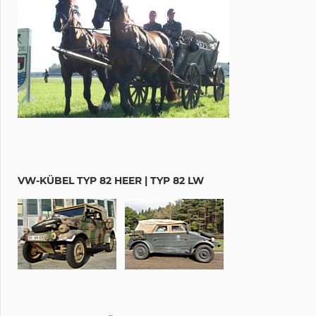
VW-KÜBEL TYP 82 HEER | TYP 82 LW