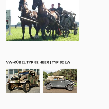
VW-KÜBEL TYP 82 HEER | TYP 82 LW