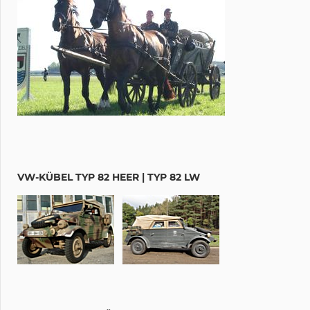
VW-KÜBEL TYP 82 HEER | TYP 82 LW