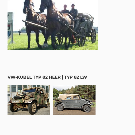
VW-KÜBEL TYP 82 HEER | TYP 82 LW