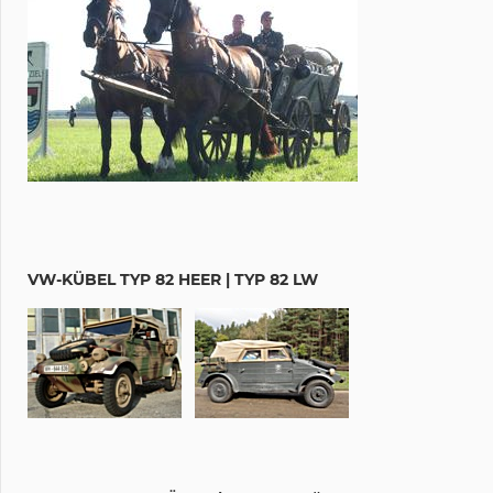
VW-KÜBEL TYP 82 HEER | TYP 82 LW