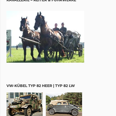
VW-KÜBEL TYP 82 HEER | TYP 82 LW