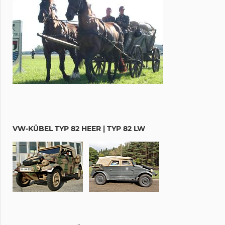
VW-KÜBEL TYP 82 HEER | TYP 82 LW