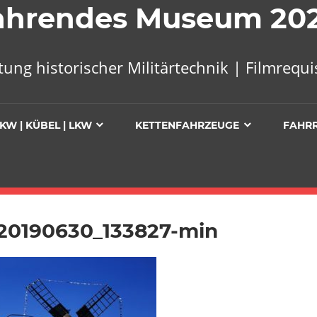
 Fahrendes Museum 20
tung historischer Militärtechnik | Filmreq
KW | KÜBEL | LKW
KETTENFAHRZEUGE
FAHR
20190630_133827-min