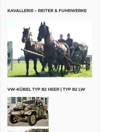
KAVALLERIE – REITER & FUHRWERKE
VW-KÜBEL TYP 82 HEER | TYP 82 LW