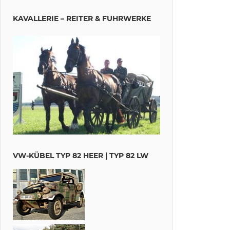
KAVALLERIE – REITER & FUHRWERKE
VW-KÜBEL TYP 82 HEER | TYP 82 LW