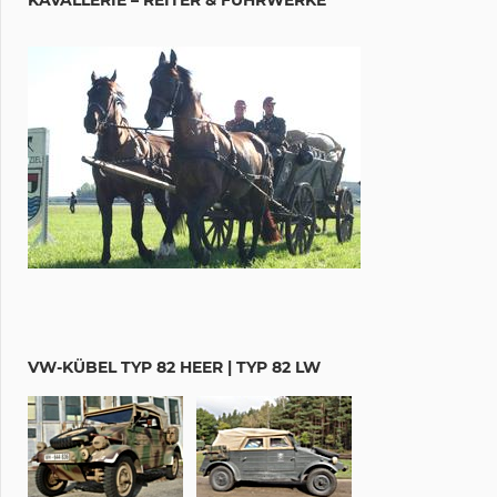
VW-KÜBEL TYP 82 HEER | TYP 82 LW