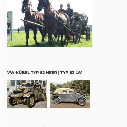
VW-KÜBEL TYP 82 HEER | TYP 82 LW