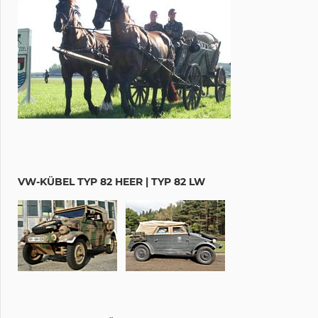
VW-KÜBEL TYP 82 HEER | TYP 82 LW