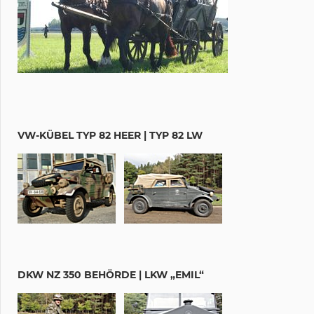
VW-KÜBEL TYP 82 HEER | TYP 82 LW
DKW NZ 350 BEHÖRDE | LKW „EMIL“