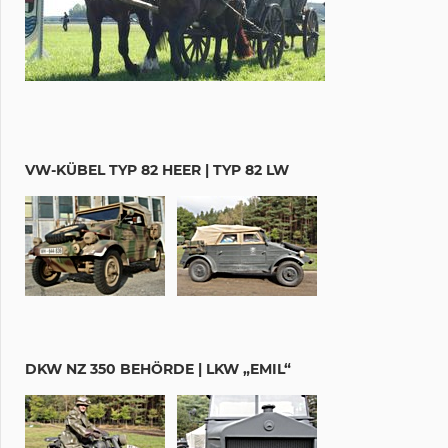
VW-KÜBEL TYP 82 HEER | TYP 82 LW
DKW NZ 350 BEHÖRDE | LKW „EMIL“