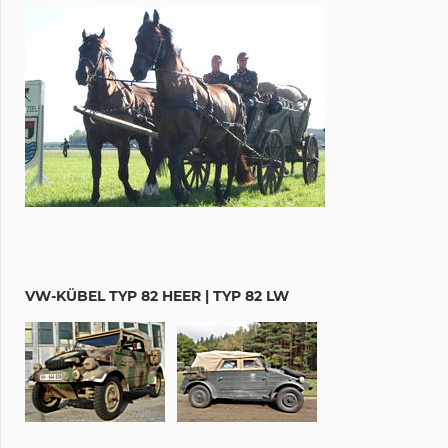
VW-KÜBEL TYP 82 HEER | TYP 82 LW