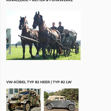
VW-KÜBEL TYP 82 HEER | TYP 82 LW