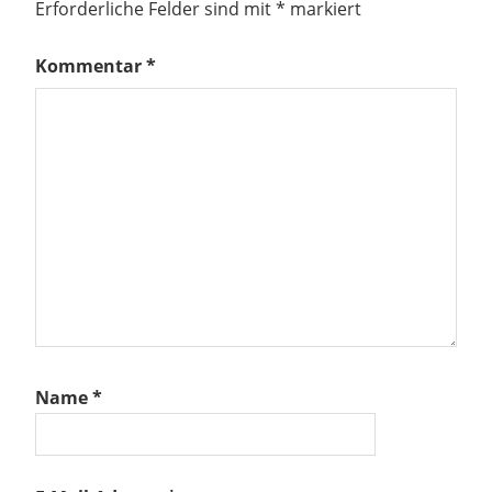
ein
Erforderliche Felder sind mit
*
markiert
Neues
kommt.
Kommentar
*
er
 MB
:
fen
Name
*