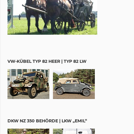
VW-KÜBEL TYP 82 HEER | TYP 82 LW
DKW NZ 350 BEHÖRDE | LKW „EMIL“