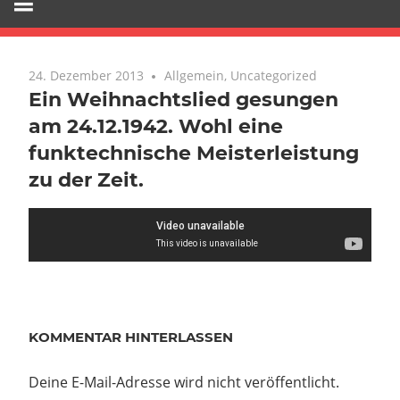
24. Dezember 2013
Keine Kommentare
Allgemein
,
Uncategorized
Ein Weihnachtslied gesungen
am 24.12.1942. Wohl eine
funktechnische Meisterleistung
zu der Zeit.
Beitragsnavigation
Vorheriger
Ein
KOMMENTAR HINTERLASSEN
Beitrag:
Jahr
geht –
Deine E-Mail-Adresse wird nicht veröffentlicht.