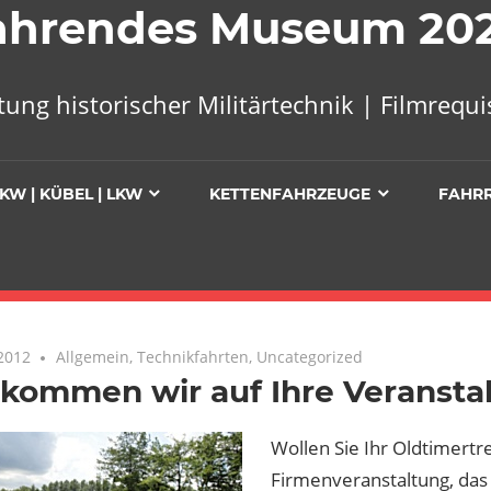
 Fahrendes Museum 20
tung historischer Militärtechnik | Filmreq
KW | KÜBEL | LKW
KETTENFAHRZEUGE
FAHR
2012
Keine Kommentare
Allgemein
,
Technikfahrten
,
Uncategorized
kommen wir auf Ihre Veransta
Wollen Sie Ihr Oldtimertre
Firmenveranstaltung, das