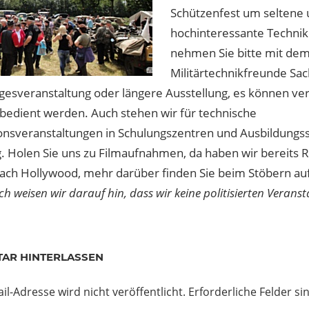
Schützenfest um seltene
hochinteressante Technik
nehmen Sie bitte mit dem
Militärtechnikfreunde Sa
agesveranstaltung oder längere Ausstellung, es können ve
bedient werden. Auch stehen wir für technische
onsveranstaltungen in Schulungszentren und Ausbildungss
. Holen Sie uns zu Filmaufnahmen, da haben wir bereits
ach Hollywood, mehr darüber finden Sie beim Stöbern au
ch weisen wir darauf hin, dass wir keine politisierten Veran
agsnavigation
er
Classica
AR HINTERLASSEN
torenmesse
il-Adresse wird nicht veröffentlicht.
Erforderliche Felder si