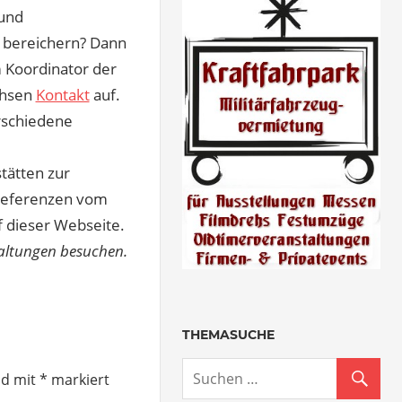
 und
 bereichern? Dann
 Koordinator der
chsen
Kontakt
auf.
rschiedene
tätten zur
 Referenzen vom
f dieser Webseite.
staltungen besuchen.
THEMASUCHE
nd mit
*
markiert