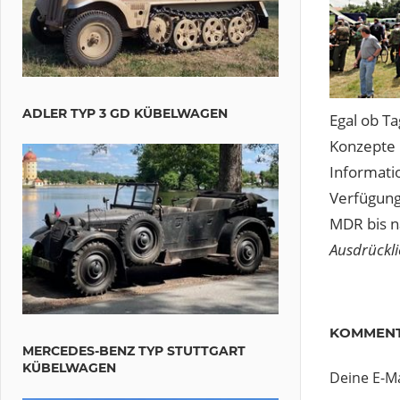
ADLER TYP 3 GD KÜBELWAGEN
Egal ob T
Konzepte 
Informati
Verfügung
MDR bis n
Ausdrückli
Beitr
Vorherig
Saxonia-
KOMMENT
Beitrag:
Restaura
MERCEDES-BENZ TYP STUTTGART
KÜBELWAGEN
Nächster
MDR –
Deine E-Ma
Beitrag:
Filmdreh