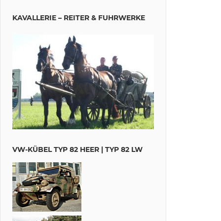
KAVALLERIE – REITER & FUHRWERKE
VW-KÜBEL TYP 82 HEER | TYP 82 LW