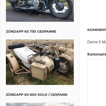
HISTORISC
SAMMLUN
KOMMENT
ALTENBERG
ZÜNDAPP KS 750 GESPANNE
Deine E-Ma
Beitr
Vorherig
Harzer
Beitrag:
Bikeschsc
Komment
– Pfingsta
2025
Nächster
Russentreffen
Beitrag:
– Neues Lager
Königsbrück
/Sachsen
ZÜNDAPP KS 600 SOLO / GESPANN
15.-17.8.25