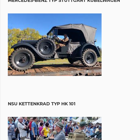
MERCEDES-BENZ TYP STUTTGART KÜBELWAGEN
NSU KETTENKRAD TYP HK 101