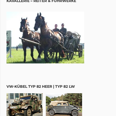
KAVALLERIE – REITER & FUHRWERKE
VW-KÜBEL TYP 82 HEER | TYP 82 LW