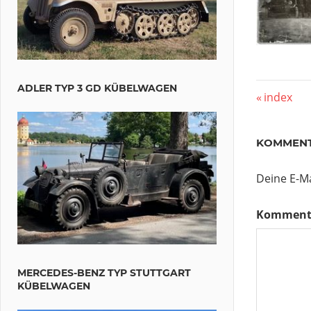
ADLER TYP 3 GD KÜBELWAGEN
Beitr
Vorherig
index
Beitrag:
KOMMENT
Deine E-Ma
Komment
MERCEDES-BENZ TYP STUTTGART
KÜBELWAGEN