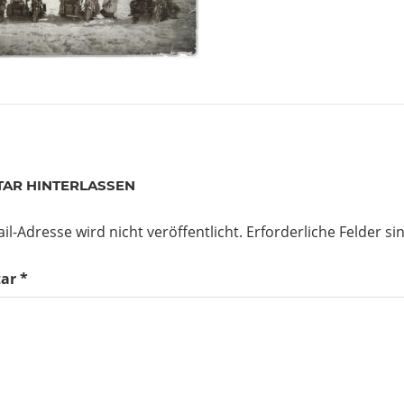
agsnavigation
er
AR HINTERLASSEN
il-Adresse wird nicht veröffentlicht.
Erforderliche Felder si
ar
*