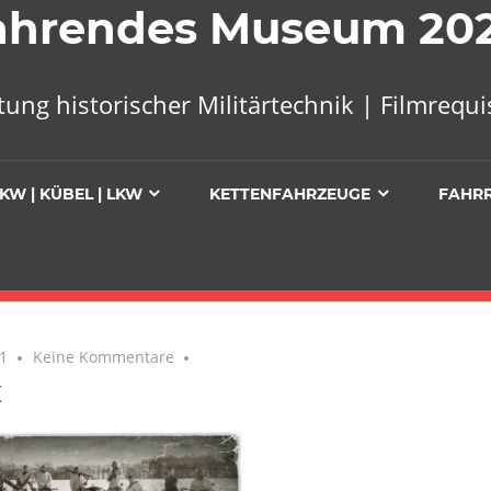
 Fahrendes Museum 20
tung historischer Militärtechnik | Filmreq
KW | KÜBEL | LKW
KETTENFAHRZEUGE
FAHR
1
Keine Kommentare
x