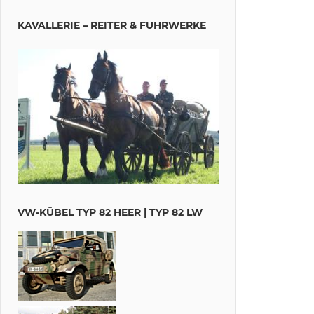
KAVALLERIE – REITER & FUHRWERKE
VW-KÜBEL TYP 82 HEER | TYP 82 LW