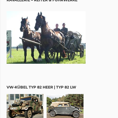
VW-KÜBEL TYP 82 HEER | TYP 82 LW