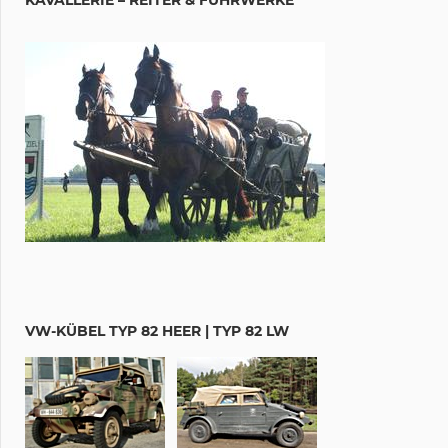
VW-KÜBEL TYP 82 HEER | TYP 82 LW