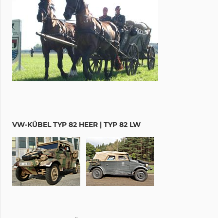
VW-KÜBEL TYP 82 HEER | TYP 82 LW