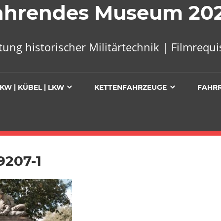
 Fahrendes Museum 20
tung historischer Militärtechnik | Filmreq
KW | KÜBEL | LKW
KETTENFAHRZEUGE
FAHR
9207-1