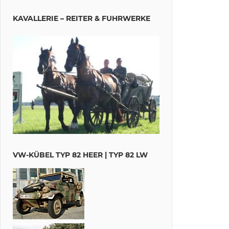
KAVALLERIE – REITER & FUHRWERKE
VW-KÜBEL TYP 82 HEER | TYP 82 LW