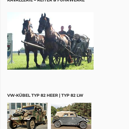
VW-KÜBEL TYP 82 HEER | TYP 82 LW