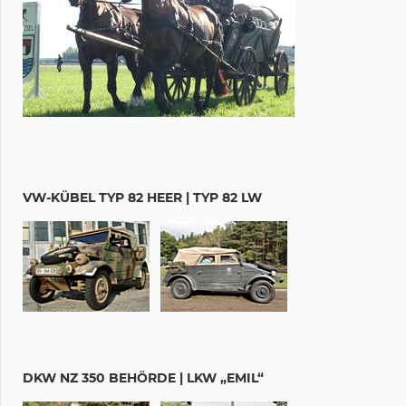
VW-KÜBEL TYP 82 HEER | TYP 82 LW
DKW NZ 350 BEHÖRDE | LKW „EMIL“