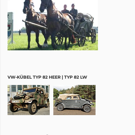
VW-KÜBEL TYP 82 HEER | TYP 82 LW