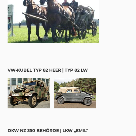
VW-KÜBEL TYP 82 HEER | TYP 82 LW
DKW NZ 350 BEHÖRDE | LKW „EMIL“