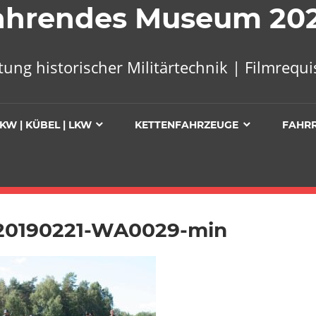
 Fahrendes Museum 20
tung historischer Militärtechnik | Filmreq
KW | KÜBEL | LKW
KETTENFAHRZEUGE
FAHR
20190221-WA0029-min