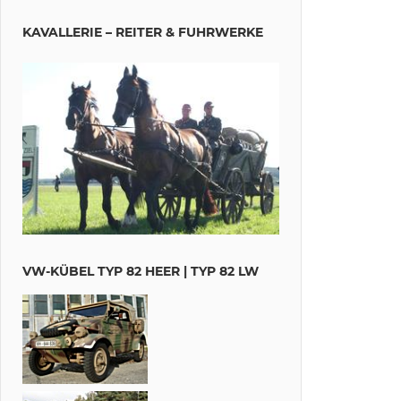
KAVALLERIE – REITER & FUHRWERKE
VW-KÜBEL TYP 82 HEER | TYP 82 LW