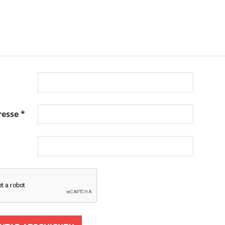
resse
*