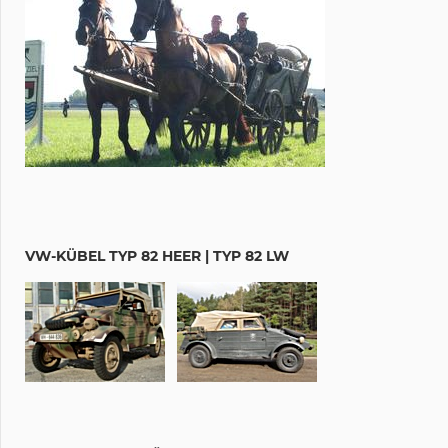
VW-KÜBEL TYP 82 HEER | TYP 82 LW