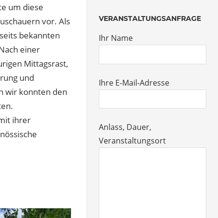
hte um diese
VERANSTALTUNGSANFRAGE
uschauern vor. Als
lseits bekannten
Ihr Name
Nach einer
rigen Mittagsrast,
erung und
Ihre E-Mail-Adresse
h wir konnten den
ten.
mit ihrer
Anlass, Dauer,
enössische
Veranstaltungsort