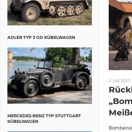
ADLER TYP 3 GD KÜBELWAGEN
2. Juli 2023
Rückb
„Bomb
Meiß
MERCEDES-BENZ TYP STUTTGART
KÜBELWAGEN
Bombensic