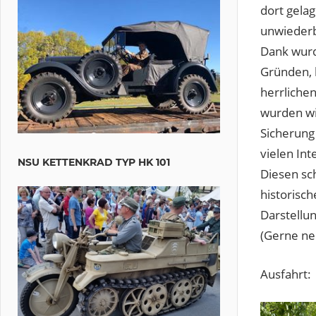
dort gelag
unwiederb
Dank wurd
Gründen, 
herrlichen
wurden wi
Sicherung
vielen Int
NSU KETTENKRAD TYP HK 101
Diesen sch
historisch
Darstellun
(Gerne ne
Ausfahrt: