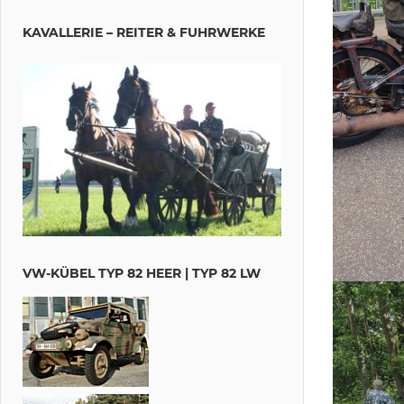
KAVALLERIE – REITER & FUHRWERKE
VW-KÜBEL TYP 82 HEER | TYP 82 LW