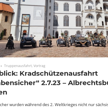
Keine Kommentare
Truppenausfahrt
,
Vortrag
lick: Kradschützenausfahrt
ensicher“ 2.7.23 – Albrechtsb
en
her wurden während des 2. Weltkrieges nicht nur sächsi