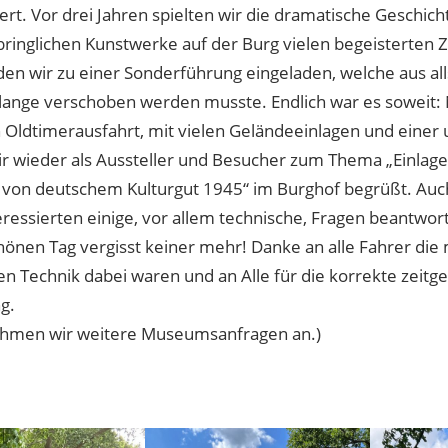
ert. Vor drei Jahren spielten wir die dramatische Geschic
ringlichen Kunstwerke auf der Burg vielen begeisterten Z
en wir zu einer Sonderführung eingeladen, welche aus al
lange verschoben werden musste. Endlich war es soweit: 
 Oldtimerausfahrt, mit vielen Geländeeinlagen und einer u
r wieder als Aussteller und Besucher zum Thema „Einlag
 von deutschem Kulturgut 1945“ im Burghof begrüßt. Auc
eressierten einige, vor allem technische, Fragen beantwor
önen Tag vergisst keiner mehr! Danke an alle Fahrer die 
en Technik dabei waren und an Alle für die korrekte zeitg
g.
hmen wir weitere Museumsanfragen an.)