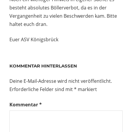
besteht absolutes Böllerverbot, da es in der
Vergangenheit zu vielen Beschwerden kam. Bitte
haltet euch dran.
Euer ASV Königsbrück
Beitragsnavigation
Vorheriger
KOMMENTAR HINTERLASSEN
Beitrag:
OLDTEMA
Leipzig am
Deine E-Mail-Adresse wird nicht veröffentlicht.
15.
Erforderliche Felder sind mit
*
markiert
September
2024
Kommentar
*
r
ütze
ert