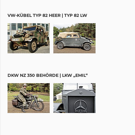
VW-KÜBEL TYP 82 HEER | TYP 82 LW
DKW NZ 350 BEHÖRDE | LKW „EMIL“