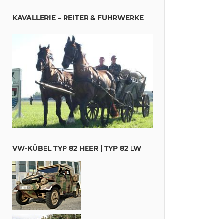
KAVALLERIE – REITER & FUHRWERKE
VW-KÜBEL TYP 82 HEER | TYP 82 LW