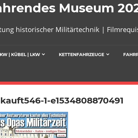
 Fahrendes Museum 20
tung historischer Militärtechnik | Filmreq
KW | KÜBEL | LKW
KETTENFAHRZEUGE
FAHR
kauft546-1-e1534808870491