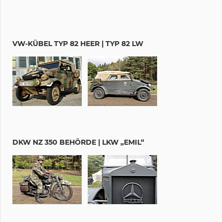
VW-KÜBEL TYP 82 HEER | TYP 82 LW
DKW NZ 350 BEHÖRDE | LKW „EMIL“