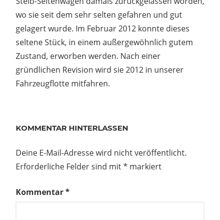
Steib-Seitenwagen damals zurückgelassen worden,
wo sie seit dem sehr selten gefahren und gut
gelagert wurde. Im Februar 2012 konnte dieses
seltene Stück, in einem außergewöhnlich gutem
Zustand, erworben werden. Nach einer
gründlichen Revision wird sie 2012 in unserer
Fahrzeugflotte mitfahren.
Beitragsnavigation
Vorheriger
KOMMENTAR HINTERLASSEN
Beitrag:
Schlittenrestauration
er
kt
Deine E-Mail-Adresse wird nicht veröffentlicht.
am
Erforderliche Felder sind mit
*
markiert
012
Kommentar
*