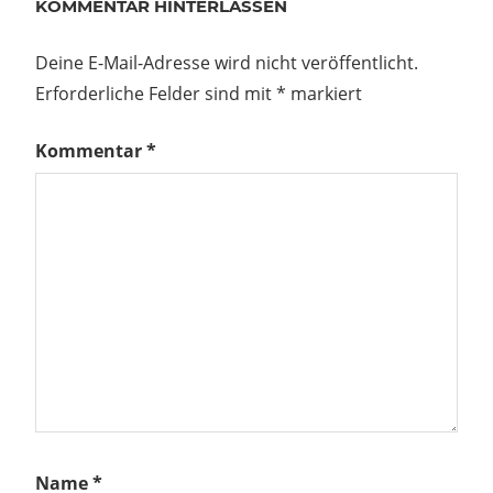
KOMMENTAR HINTERLASSEN
LOHSA
Deine E-Mail-Adresse wird nicht veröffentlicht.
MILITÄRFAHRZEUGTREFFEN
Erforderliche Felder sind mit
*
markiert
MILITÄRTECHNIKFREUNDE
PANZERTREFFEN
Kommentar
*
REENACTMENT
Beitragsnavigation
Vorheriger
KRAS
Beitrag:
258 B-1Z,
Baujahr
1980 –
(Nachtrag:
verkauft)
hster
Mai
rag:
6 im
o:
Name
*