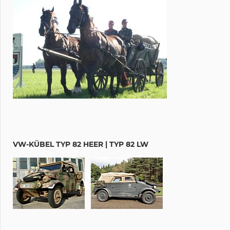
VW-KÜBEL TYP 82 HEER | TYP 82 LW