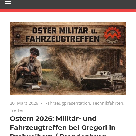
20. März 2026
Keine Kommentare
Fahrzeugpräsentation
,
Technikfahrten
,
Treffen
Ostern 2026: Militär- und
Fahrzeugtreffen bei Gregori in