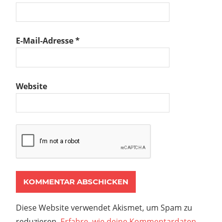
arum
–
f D.
E-Mail-Adresse
*
l“
Website
Diese Website verwendet Akismet, um Spam zu
reduzieren.
Erfahre, wie deine Kommentardaten