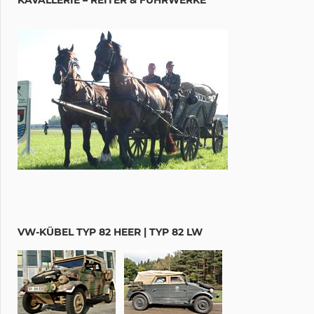
VW-KÜBEL TYP 82 HEER | TYP 82 LW