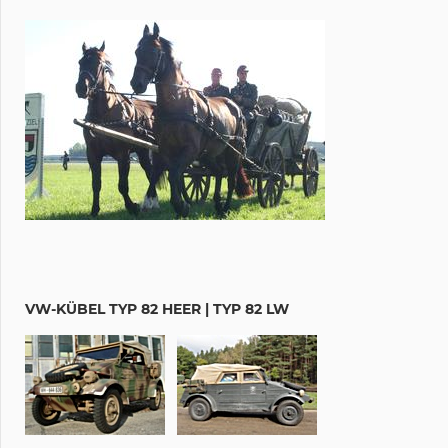
VW-KÜBEL TYP 82 HEER | TYP 82 LW